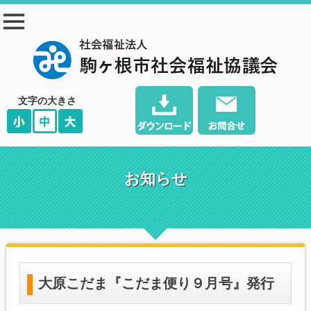
駒ヶ根市社会福祉協
議会
文字の大きさ
お知らせ
大原こだま『こだま便り９月号』発行