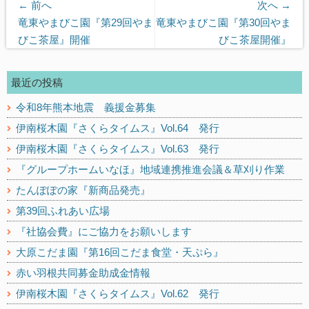
← 前へ
次へ →
前
次
竜東やまびこ園『第29回やま
竜東やまびこ園『第30回やま
の
の
びこ茶屋』開催
びこ茶屋開催』
記
記
事:
事:
最近の投稿
令和8年熊本地震 義援金募集
伊南桜木園『さくらタイムス』Vol.64 発行
伊南桜木園『さくらタイムス』Vol.63 発行
『グループホームいなほ』地域連携推進会議＆草刈り作業
たんぽぽの家『新商品発売』
第39回ふれあい広場
『社協会費』にご協力をお願いします
大原こだま園『第16回こだま食堂・天ぷら』
赤い羽根共同募金助成金情報
伊南桜木園『さくらタイムス』Vol.62 発行