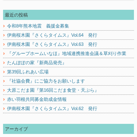
記
記
事:
事:
最近の投稿
令和8年熊本地震 義援金募集
伊南桜木園『さくらタイムス』Vol.64 発行
伊南桜木園『さくらタイムス』Vol.63 発行
『グループホームいなほ』地域連携推進会議＆草刈り作業
たんぽぽの家『新商品発売』
第39回ふれあい広場
『社協会費』にご協力をお願いします
大原こだま園『第16回こだま食堂・天ぷら』
赤い羽根共同募金助成金情報
伊南桜木園『さくらタイムス』Vol.62 発行
アーカイブ