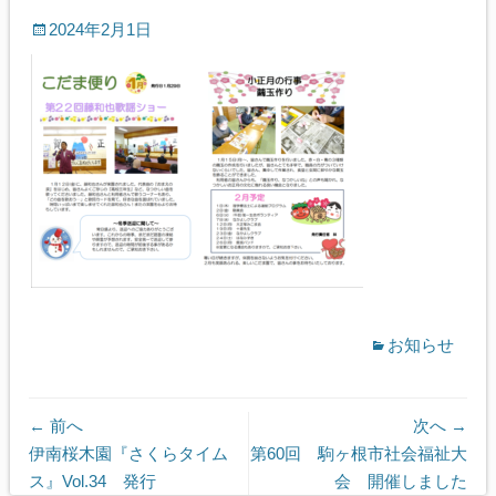
2024年2月1日
お知らせ
← 前へ
次へ →
前
次
伊南桜木園『さくらタイム
第60回 駒ヶ根市社会福祉大
の
の
ス』Vol.34 発行
会 開催しました