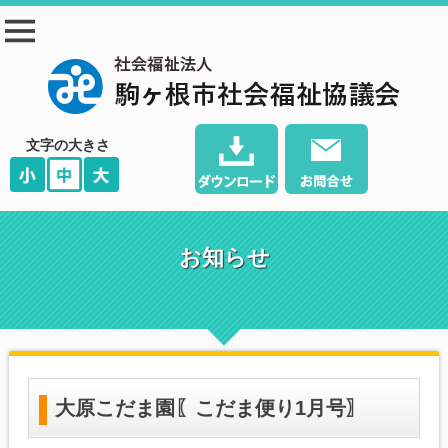
駒ヶ根市社会福祉協
議会
文字の大きさ
お知らせ
大原こだま園〖こだま便り1月号〗