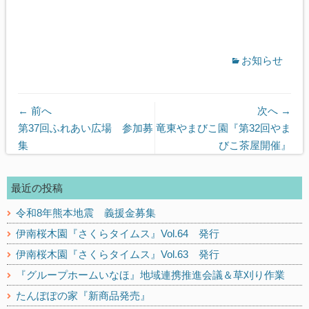
お知らせ
← 前へ
次へ →
前
次
第37回ふれあい広場 参加募
竜東やまびこ園『第32回やま
の
の
集
びこ茶屋開催』
記
記
事:
事:
最近の投稿
令和8年熊本地震 義援金募集
伊南桜木園『さくらタイムス』Vol.64 発行
伊南桜木園『さくらタイムス』Vol.63 発行
『グループホームいなほ』地域連携推進会議＆草刈り作業
たんぽぽの家『新商品発売』