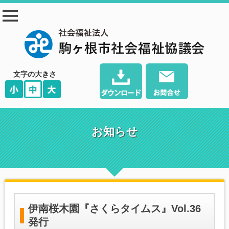
駒ヶ根市社会福祉協
議会
文字の大きさ
お知らせ
伊南桜木園『さくらタイムス』Vol.36
発行