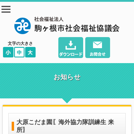
駒ヶ根市社会福祉協
議会
文字の大きさ
お知らせ
大原こだま園〖海外協力隊訓練生 来
所〗