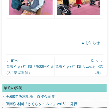
お知らせ
← 前へ
次へ →
前
次
竜東やまびこ園『第33回やま
竜東やまびこ園『ふれあい花
の
の
びこ茶屋開催』
壇』
記
記
事:
事:
最近の投稿
令和8年熊本地震 義援金募集
伊南桜木園『さくらタイムス』Vol.64 発行