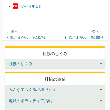
令和４年１月
← 前へ
次へ →
前
次
社協こまがね 第187号
社協こまがね 第189号
の
の
記
記
社協のしくみ
事:
事:
社協のしくみ
社協の事業
みんなでつくる地域づくり
地域のボランティア活動