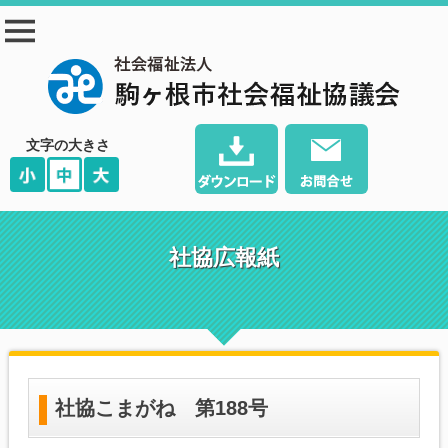
駒ヶ根市社会福祉協
議会
文字の大きさ
社協広報紙
社協こまがね 第188号